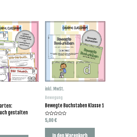
inkl. MwSt.
Bewegung
Bewegte Buchstaben Klasse 1
arten:
uch gestalten
5,00
€
Bewertet
mit
0
von
In den Warenkorb
5