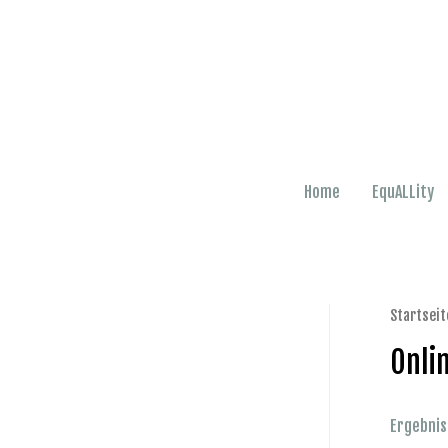
Zum
Inhalt
springen
Home
EquALLity
Startseit
Onli
Ergebnis