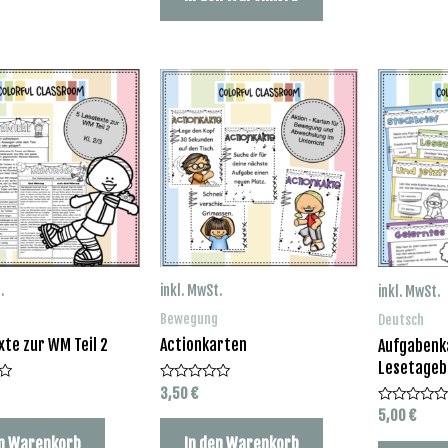
.
inkl. MwSt.
inkl. MwSt.
Bewegung
Deutsch
xte zur WM Teil 2
Actionkarten
Aufgabenk
Lesetageb
3,50
€
Bewertet
mit
5,00
€
Bewertet
0
mit
von
0
en Warenkorb
In den Warenkorb
5