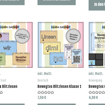
von
In den
5
.
inkl. MwSt.
inkl. MwSt.
rized
Deutsch
Bewegung
 Blitzlesen
Bewegtes Blitzlesen Klasse 1
Bewegtes 
7,50
€
4,00
€
Bewertet
Bewertet
mit
mit
0
0