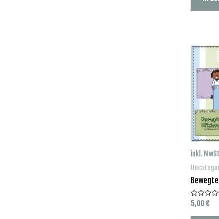
inkl. MwSt
Uncatego
Bewegtes
5,00
€
Bewertet
mit
0