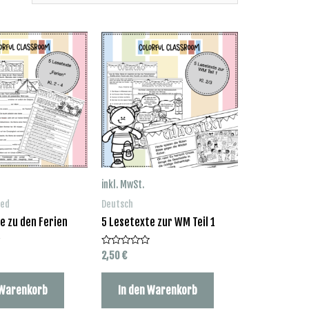
inkl. MwSt.
zed
Deutsch
e zu den Ferien
5 Lesetexte zur WM Teil 1
2,50
€
Bewertet
mit
0
von
 Warenkorb
In den Warenkorb
5