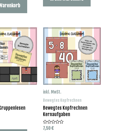
 Warenkorb
inkl. MwSt.
Bewegtes Kopfrechnen
Gruppenlesen
Bewegtes Kopfrechnen
Kernaufgaben
7,50
€
Bewertet