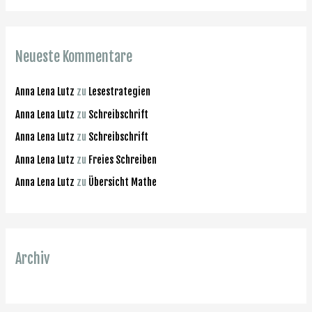
c
h
e
Neueste Kommentare
n
n
Anna Lena Lutz
zu
Lesestrategien
a
Anna Lena Lutz
zu
Schreibschrift
c
Anna Lena Lutz
zu
Schreibschrift
h
Anna Lena Lutz
zu
Freies Schreiben
:
Anna Lena Lutz
zu
Übersicht Mathe
Archiv