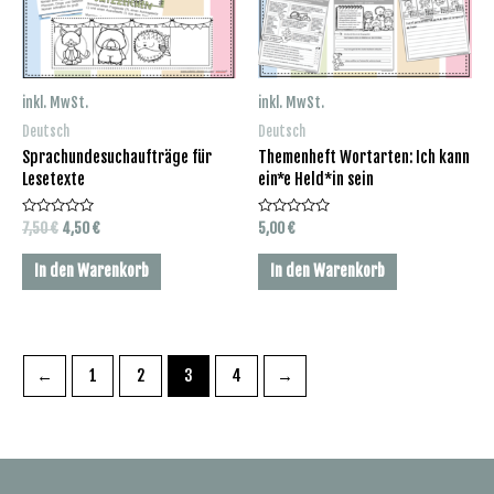
inkl. MwSt.
inkl. MwSt.
Deutsch
Deutsch
Sprachundesuchaufträge für
Themenheft Wortarten: Ich kann
Lesetexte
ein*e Held*in sein
Bewertet
Ursprünglicher
Aktueller
Bewertet
7,50
€
4,50
€
5,00
€
mit
mit
Preis
Preis
0
0
war:
ist:
von
von
In den Warenkorb
In den Warenkorb
5
5
7,50 €
4,50 €.
←
1
2
3
4
→