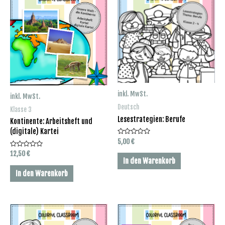
inkl. MwSt.
inkl. MwSt.
Deutsch
Klasse 3
Lesestrategien: Berufe
Kontinente: Arbeitsheft und
(digitale) Kartei
Bewertet
5,00
€
mit
0
Bewertet
12,50
€
von
mit
In den Warenkorb
5
0
von
In den Warenkorb
5