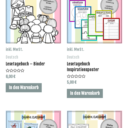
inkl. MwSt.
inkl. MwSt.
Deutsch
Deutsch
Lesetagebuch – Binder
Lesetagebuch
Inspirationsposter
Bewertet
6,00
€
mit
Bewertet
5,00
€
0
mit
von
In den Warenkorb
0
5
von
In den Warenkorb
5