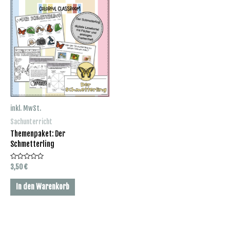
inkl. MwSt.
Sachunterricht
Themenpaket: Der
Schmetterling
Bewertet
3,50
€
mit
0
von
In den Warenkorb
5