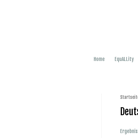
Zum
Inhalt
springen
Home
EquALLity
Startseit
Deut
Ergebnis