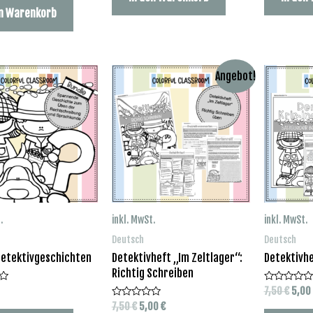
en Warenkorb
Angebot!
.
inkl. MwSt.
inkl. MwSt.
Deutsch
Deutsch
Detektivgeschichten
Detektivheft „Im Zeltlager“:
Detektivhe
Richtig Schreiben
Urspr
7,50
€
5,00
Bewertet
mit
Preis
Ursprünglicher
Aktueller
7,50
€
5,00
€
Bewertet
0