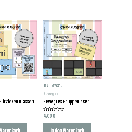
inkl. MwSt.
Bewegung
litzlesen Klasse 1
Bewegtes Gruppenlesen
4,00
€
Bewertet
mit
0
von
 Warenkorb
In den Warenkorb
5