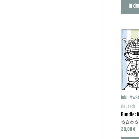
von
In d
5
inkl. MwSt
Deutsch
Bundle: 
30,00
€
Bewertet
mit
0