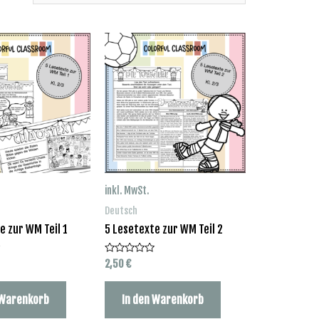
inkl. MwSt.
Deutsch
e zur WM Teil 1
5 Lesetexte zur WM Teil 2
2,50
€
Bewertet
mit
0
von
 Warenkorb
In den Warenkorb
5