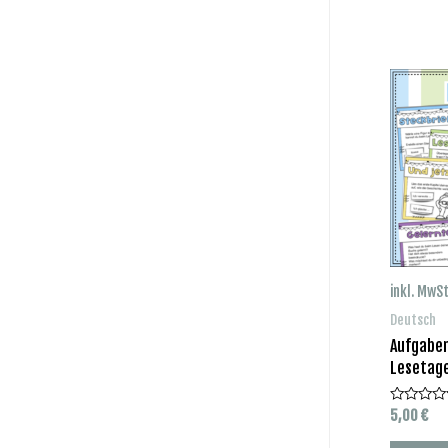
inkl. MwSt
Deutsch
Aufgabe
Lesetag
5,00
€
Bewertet
mit
0