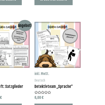
Angebot!
inkl. MwSt.
Deutsch
ft: Satzglieder
Detektivteam „Sprache“
ünglicher
Aktueller
€
6,00
€
Bewertet
mit
Preis
0