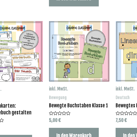
inkl. MwSt.
inkl. MwSt.
.
Bewegung
Deutsch
Bewegte Buchstaben Klasse 1
Bewegtes B
nkarten:
ebuch gestalten
5,00
€
7,50
€
Bewertet
Bewertet
mit
mit
0
0
von
von
In den Warenkorb
In den
5
5