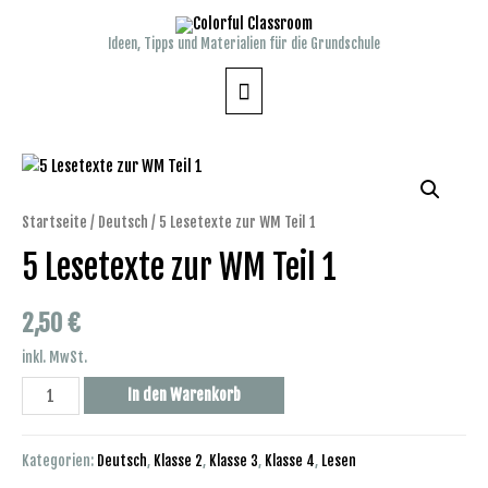
Zum
Inhalt
Ideen, Tipps und Materialien für die Grundschule
springen
Hauptmenü
Startseite
/
Deutsch
/ 5 Lesetexte zur WM Teil 1
5 Lesetexte zur WM Teil 1
2,50
€
inkl. MwSt.
5
In den Warenkorb
Lesetexte
zur
Kategorien:
Deutsch
,
Klasse 2
,
Klasse 3
,
Klasse 4
,
Lesen
WM