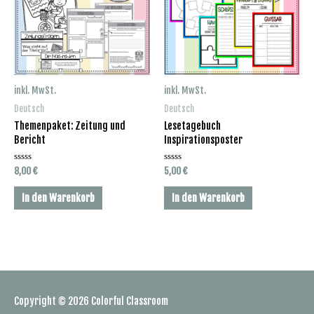
inkl. MwSt.
inkl. MwSt.
Deutsch
Deutsch
Themenpaket: Zeitung und
Lesetagebuch
Bericht
Inspirationsposter
Bewertet
Bewertet
8,00
€
5,00
€
mit
mit
0
0
von
von
In den Warenkorb
In den Warenkorb
5
5
Copyright © 2026
Colorful Classroom