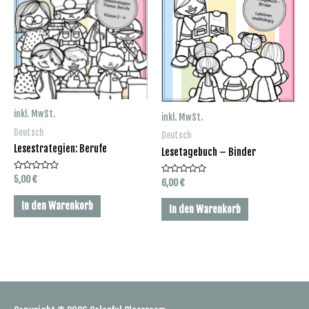
inkl. MwSt.
inkl. MwSt.
Deutsch
Deutsch
Lesestrategien: Berufe
Lesetagebuch – Binder
Bewertet
5,00
€
Bewertet
6,00
€
mit
mit
0
0
von
In den Warenkorb
von
In den Warenkorb
5
5