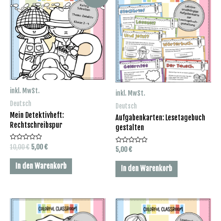
inkl. MwSt.
inkl. MwSt.
Deutsch
Deutsch
Mein Detektivheft:
Aufgabenkarten: Lesetagebuch
Rechtschreibspur
gestalten
Bewertet
Ursprünglicher
Aktueller
10,00
€
5,00
€
Bewertet
5,00
€
mit
Preis
Preis
mit
0
0
war:
ist:
von
In den Warenkorb
von
In den Warenkorb
5
10,00 €
5,00 €.
5