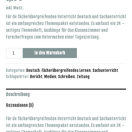
inkl. MwSt.
Für de fächerübergreifenden Unterricht Deutsch und Sachunterricht
ist ein umfangreiches Themenpaket entstanden. Es umfasst ein 24 –
seitiges Themenheft, Aushänge für das Klassenzimmer und
Forscherfragen zum Untersuchen einer Tageszeitung.
Themenpaket:
In den Warenkorb
Zeitung
und
Kategorien:
Deutsch
,
Fächerübergreifendes Lernen
,
Sachunterricht
Bericht
Schlagwörter:
Bericht
,
Medien
,
Schreiben
,
Zeitung
Menge
Beschreibung
Rezensionen (0)
Für de fächerübergreifenden Unterricht Deutsch und Sachunterricht
ist ein umfangreiches Themenpaket entstanden. Es umfasst ein 24 –