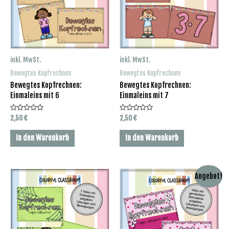
inkl. MwSt.
inkl. MwSt.
Bewegtes Kopfrechnen
Bewegtes Kopfrechnen
Bewegtes Kopfrechnen:
Bewegtes Kopfrechnen:
Einmaleins mit 6
Einmaleins mit 7
Bewertet
Bewertet
2,50
€
2,50
€
mit
mit
0
0
von
von
In den Warenkorb
In den Warenkorb
5
5
Angebot!