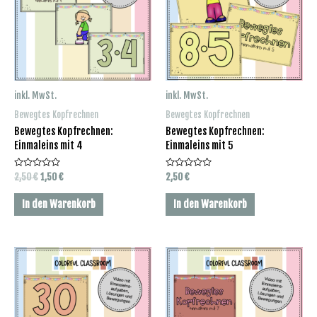
inkl. MwSt.
inkl. MwSt.
Bewegtes Kopfrechnen
Bewegtes Kopfrechnen
Bewegtes Kopfrechnen:
Bewegtes Kopfrechnen:
Einmaleins mit 4
Einmaleins mit 5
Bewertet
Ursprünglicher
Aktueller
Bewertet
2,50
€
1,50
€
2,50
€
mit
mit
Preis
Preis
0
0
war:
ist:
von
von
In den Warenkorb
In den Warenkorb
5
5
2,50 €
1,50 €.