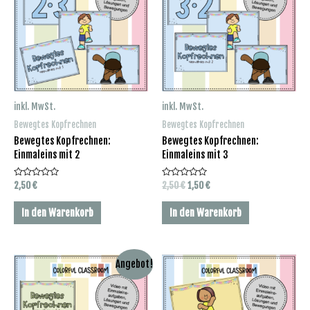
inkl. MwSt.
inkl. MwSt.
Bewegtes Kopfrechnen
Bewegtes Kopfrechnen
Bewegtes Kopfrechnen:
Bewegtes Kopfrechnen:
Einmaleins mit 2
Einmaleins mit 3
Bewertet
Bewertet
Ursprünglicher
Aktueller
2,50
€
2,50
€
1,50
€
mit
mit
Preis
Preis
0
0
war:
ist:
von
von
In den Warenkorb
In den Warenkorb
5
5
2,50 €
1,50 €.
Angebot!