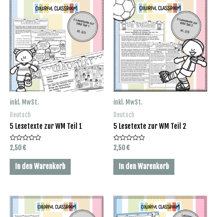
inkl. MwSt.
inkl. MwSt.
Deutsch
Deutsch
5 Lesetexte zur WM Teil 1
5 Lesetexte zur WM Teil 2
Bewertet
Bewertet
2,50
€
2,50
€
mit
mit
0
0
von
von
In den Warenkorb
In den Warenkorb
5
5