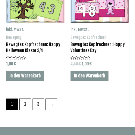
inkl. MwSt.
inkl. MwSt.
Bewegung
Bewegtes Kopfrechnen
Bewegtes Kopfrechnen: Happy
Bewegtes Kopfrechnen: Happy
Halloween Klasse 3/4
Valentines Day!
Bewertet
Bewertet
Ursprünglicher
Aktueller
1,00
€
2,50
€
1,00
€
mit
mit
Preis
Preis
0
0
war:
ist:
von
von
In den Warenkorb
In den Warenkorb
5
5
2,50 €
1,00 €.
1
2
3
→