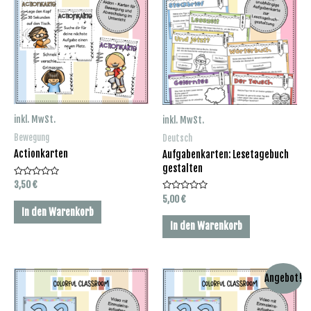
inkl. MwSt.
inkl. MwSt.
Bewegung
Deutsch
Actionkarten
Aufgabenkarten: Lesetagebuch
gestalten
Bewertet
3,50
€
mit
Bewertet
5,00
€
0
mit
von
In den Warenkorb
0
5
von
In den Warenkorb
5
Angebot!