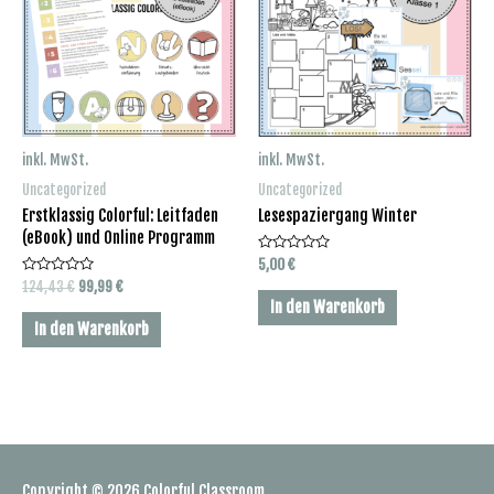
inkl. MwSt.
inkl. MwSt.
Uncategorized
Uncategorized
Erstklassig Colorful: Leitfaden
Lesespaziergang Winter
(eBook) und Online Programm
Bewertet
5,00
€
mit
Bewertet
Ursprünglicher
Aktueller
124,43
€
99,99
€
0
mit
von
Preis
Preis
In den Warenkorb
0
5
war:
ist:
von
In den Warenkorb
5
124,43 €
99,99 €.
Copyright © 2026
Colorful Classroom