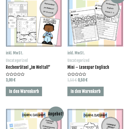
inkl. MwSt.
inkl. MwSt.
Uncategorized
Uncategorized
Rechenrätsel „Im Weltall“
Mini – Lesespur Englisch
Bewertet
Bewertet
Ursprünglicher
Aktueller
3,00
€
1,50
€
0,50
€
mit
mit
Preis
Preis
0
0
war:
ist:
von
von
In den Warenkorb
In den Warenkorb
5
5
1,50 €
0,50 €.
Angebot!