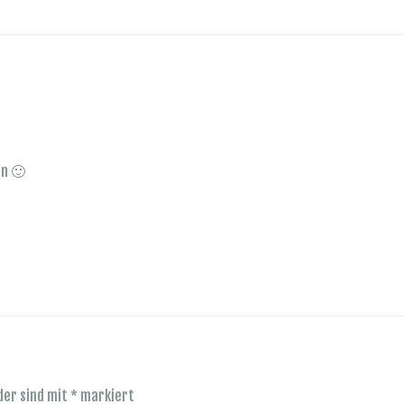
en 🙂
der sind mit
*
markiert