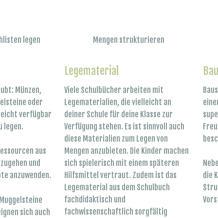
hlisten legen
Mengen strukturieren
Legematerial
Bau
laubt: Münzen,
Viele Schulbücher arbeiten mit
Baus
elsteine oder
Legematerialien, die vielleicht an
eine
eicht verfügbar
deiner Schule für deine Klasse zur
supe
u legen.
Verfügung stehen. Es ist sinnvoll auch
Freu
diese Materialien zum Legen von
besc
Mengen anzubieten. Die Kinder machen
 Ressourcen aus
sich spielerisch mit einem späteren
mzugehen und
Nebe
Hilfsmittel vertraut. Zudem ist das
te anzuwenden.
die 
Legematerial aus dem Schulbuch
Stru
fachdidaktisch und
Vors
 Muggelsteine
fachwissenschaftlich sorgfältig
ignen sich auch