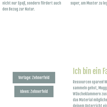
nicht nur Spaß, sondern fördert auch
super, um Muster zu le
den Bezug zur Natur.
Ich bin ein F
Vorlage: Zehnerfeld
Ressourcen sparen! W
sammeln gehst, Mugge
Ideen: Zehnerfeld
Wäscheklammern zusa
das Material möglich
deinem Unterricht ein