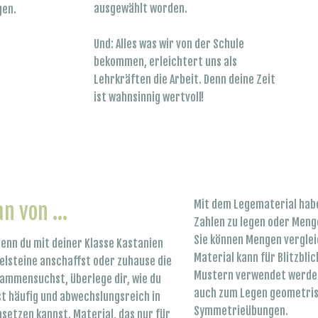
ausgewählt worden.
gen.
Und: Alles was wir von der Schule
bekommen, erleichtert uns als
Lehrkräften die Arbeit. Denn deine Zeit
ist wahnsinnig wertvoll!
Mit dem Legematerial haben
an von ...
Zahlen zu legen oder Meng
Sie können Mengen verglei
enn du mit deiner Klasse Kastanien
Material kann für Blitzbl
lsteine anschaffst oder zuhause die
Mustern verwendet werden.
mmensuchst, überlege dir, wie du
auch zum Legen geometris
st häufig und abwechslungsreich in
Symmetrieübungen.
setzen kannst. Material, das nur für