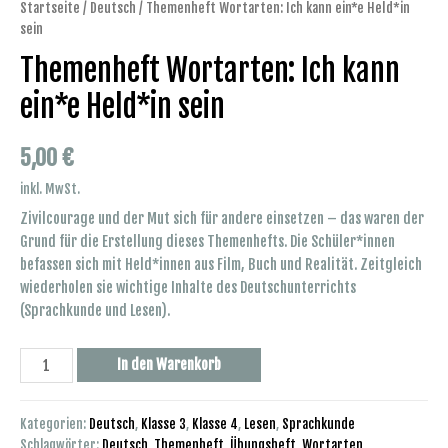
Startseite
/
Deutsch
/ Themenheft Wortarten: Ich kann ein*e Held*in
sein
Themenheft Wortarten: Ich kann
ein*e Held*in sein
5,00
€
inkl. MwSt.
Zivilcourage und der Mut sich für andere einsetzen – das waren der
Grund für die Erstellung dieses Themenhefts. Die Schüler*innen
befassen sich mit Held*innen aus Film, Buch und Realität. Zeitgleich
wiederholen sie wichtige Inhalte des Deutschunterrichts
(Sprachkunde und Lesen).
Themenheft
In den Warenkorb
Wortarten:
Ich
Kategorien:
Deutsch
,
Klasse 3
,
Klasse 4
,
Lesen
,
Sprachkunde
kann
Schlagwörter:
Deutsch
,
Themenheft
,
Übungsheft
,
Wortarten