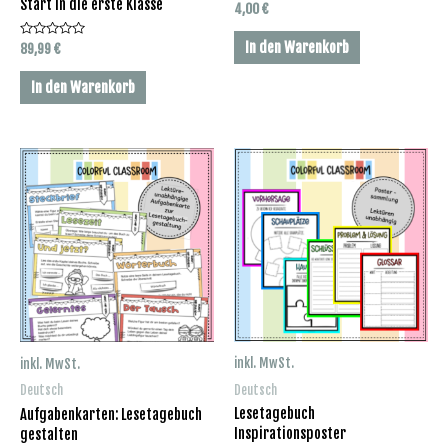
Start in die erste Klasse
Bewertet
4,00
€
mit
0
von
In den Warenkorb
Bewertet
89,99
€
5
mit
0
von
In den Warenkorb
5
inkl. MwSt.
inkl. MwSt.
Deutsch
Deutsch
Lesetagebuch
Aufgabenkarten: Lesetagebuch
Inspirationsposter
gestalten