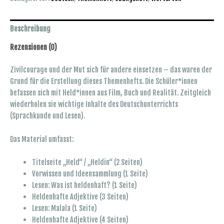
ein*e
Held*in
sein
Beschreibung
Menge
Rezensionen (0)
Zivilcourage und der Mut sich für andere einsetzen – das waren der
Grund für die Erstellung dieses Themenhefts. Die Schüler*innen
befassen sich mit Held*innen aus Film, Buch und Realität. Zeitgleich
wiederholen sie wichtige Inhalte des Deutschunterrichts
(Sprachkunde und Lesen).
Das Material umfasst:
Titelseite „Held“ / „Heldin“ (2 Seiten)
Vorwissen und Ideensammlung (1 Seite)
Lesen: Was ist heldenhaft? (1 Seite)
Heldenhafte Adjektive (3 Seiten)
Lesen: Malala (1 Seite)
Heldenhafte Adjektive (4 Seiten)